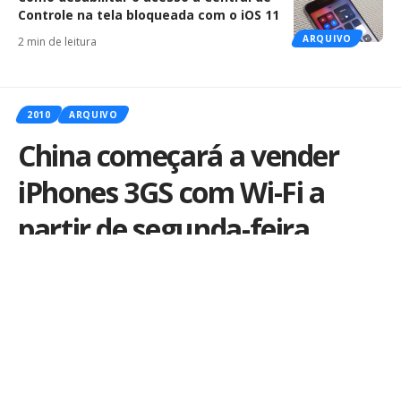
Controle na tela bloqueada com o iOS 11
ARQUIVO
2 min de leitura
2010
ARQUIVO
China começará a vender
iPhones 3GS com Wi-Fi a
partir de segunda-feira
Por
iLex
Publicado em 6 de agosto de 2010
Até hoje a China é o único país que possui um modelo
de iPhone somente para ela, isso porque o governo