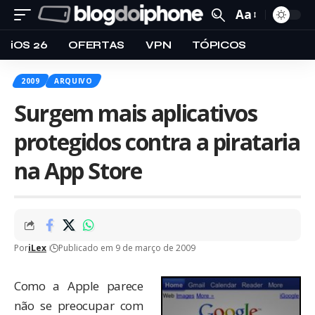
Aa
iOS 26
OFERTAS
VPN
TÓPICOS
2009
ARQUIVO
Surgem mais aplicativos
protegidos contra a pirataria
na App Store
Por
iLex
Publicado em 9 de março de 2009
Como a Apple parece
não se preocupar com