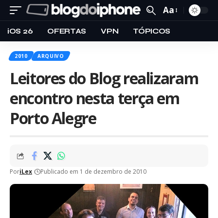
Aa
iOS 26
OFERTAS
VPN
TÓPICOS
2010
ARQUIVO
Leitores do Blog realizaram
encontro nesta terça em
Porto Alegre
Por
iLex
Publicado em 1 de dezembro de 2010