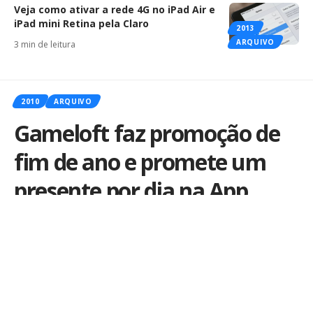
Veja como ativar a rede 4G no iPad Air e
iPad mini Retina pela Claro
2013
ARQUIVO
3 min de leitura
2010
ARQUIVO
Gameloft faz promoção de
fim de ano e promete um
presente por dia na App
Store
Por
iLex
Publicado em 1 de dezembro de 2010