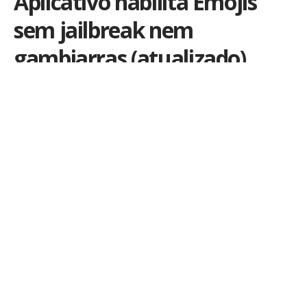
Aplicativo habilita Emojis
sem jailbreak nem
gambiarras (atualizado)
Por
iLex
Publicado em 11 de fevereiro de 2009
Os
Emoji
são típicos emoticons
japoneses, que foram uma das
grandes novidades do
firmware
2.2
. Mas por se tratar de uma
exigência do mercado nipônico,
eles só são liberados oficialmente
para clientes da
Softbank
. Algumas
soluções
jailbreak
e até
gambiarras
apareceram, mas sempre