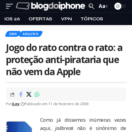
Aa
iOS 26
OFERTAS
VPN
TÓPICOS
2009
ARQUIVO
Jogo do rato contra o rato: a
proteção anti-pirataria que
não vem da Apple
Por
iLex
Publicado em 11 de fevereiro de 2009
Como já dissemos inúmeras vezes
aqui,
jailbreak
não é sinônimo de