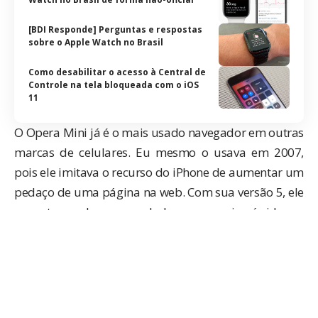
[BDI Responde] Perguntas e respostas
sobre o Apple Watch no Brasil
Como desabilitar o acesso à Central de
Controle na tela bloqueada com o iOS
11
O Opera Mini já é o mais usado navegador em outras
marcas de celulares. Eu mesmo o usava em 2007,
pois ele imitava o recurso do iPhone de aumentar um
pedaço de uma página na web. Com sua versão 5, ele
se auto-proclama o web browser mais rápido no
mundo móvel. No iPhone, ele não quer ser diferente.
A campanha mediática do Opera no iPhone começou
há semanas atrás, com a demonstração de uma
versão beta já funcionando em um aparelho real.
Veja o vídeo (você pode ativar a legenda em