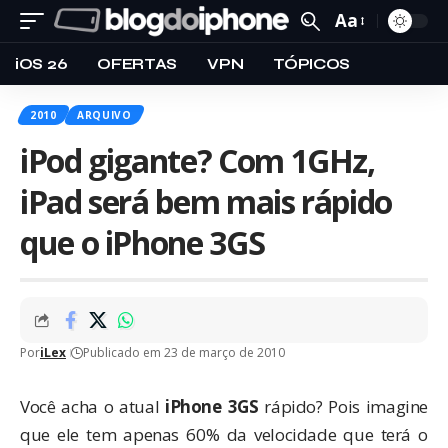
Aa
iOS 26
OFERTAS
VPN
TÓPICOS
2010
ARQUIVO
iPod gigante? Com 1GHz,
iPad será bem mais rápido
que o iPhone 3GS
Por
iLex
Publicado em 23 de março de 2010
Você acha o atual
iPhone 3GS
rápido? Pois imagine
que ele tem apenas 60% da velocidade que terá o