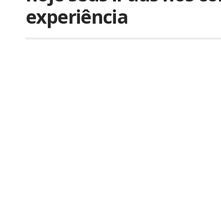
experiência
Por
iLex
Publicado em 3 de abril de 2010
Há alguns brasileiros sortudos que têm a oport
hoje e poder adquirir um iPad no dia de lançamen
relataram como foi a experiência, enviando fotos 