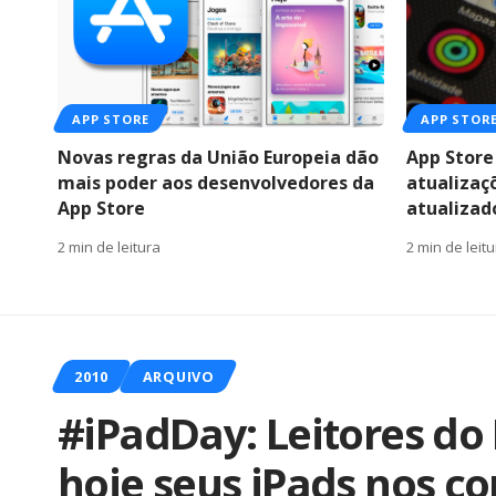
APP STORE
APP STOR
Novas regras da União Europeia dão
App Store
mais poder aos desenvolvedores da
atualizaç
App Store
atualizad
2 min de leitura
2 min de leit
2010
ARQUIVO
#iPadDay: Leitores do
hoje seus iPads nos c