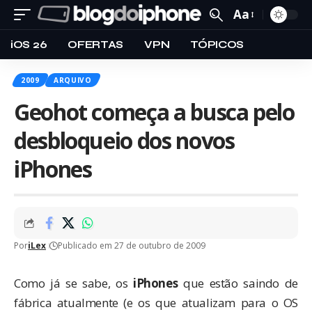
Aa
iOS 26
OFERTAS
VPN
TÓPICOS
2009
ARQUIVO
Geohot começa a busca pelo
desbloqueio dos novos
iPhones
Por
iLex
Publicado em 27 de outubro de 2009
Como já se sabe, os
iPhones
que estão saindo de
fábrica atualmente (e os que atualizam para o OS