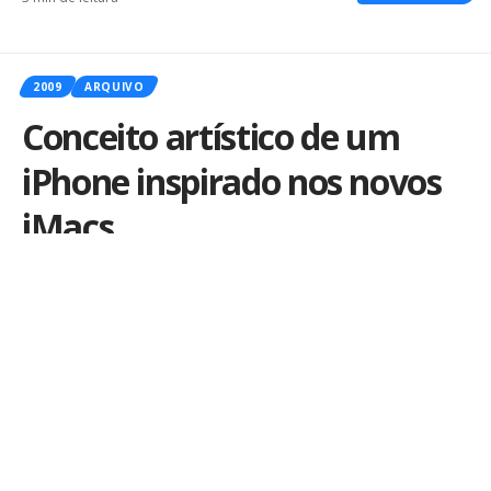
2009
ARQUIVO
Conceito artístico de um
iPhone inspirado nos novos
iMacs
Por
iLex
Publicado em 26 de outubro de 2009
Vez ou outra sempre aparecem artistas que
imaginam novos designs alternativos para o iPhone.
Desta vez foi o japonês
Isamu Sanada
que pensou