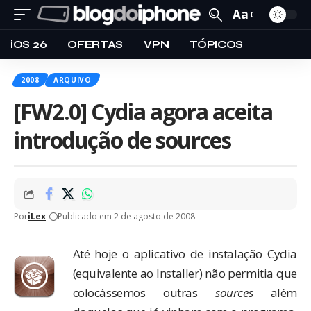
Aa
iOS 26
OFERTAS
VPN
TÓPICOS
2008
ARQUIVO
[FW2.0] Cydia agora aceita
introdução de sources
Por
iLex
Publicado em 2 de agosto de 2008
Até hoje o aplicativo de instalação Cydia
(equivalente ao Installer) não permitia que
colocássemos outras
sources
além