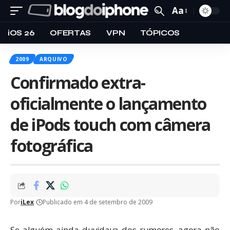
Aa
iOS 26
OFERTAS
VPN
TÓPICOS
2009
ARQUIVO
Confirmado extra-
oficialmente o lançamento
de iPods touch com câmera
fotográfica
Por
iLex
Publicado em 4 de setembro de 2009
Se alguém ainda duvidava dos
rumores
, agora não