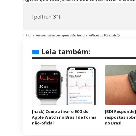
[poll id=”3″]
Infelizmente esse sistema de enquetes não funciona no iPhone ou iPod touch. 🙁
Leia também:
[hack] Como ativar o ECG do
[BDI Responde]
Apple Watch no Brasil de forma
respostas sobr
não-oficial
no Brasil