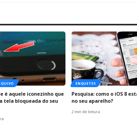
RQUIVO
ENQUETES
ue é aquele iconezinho que
Pesquisa: como o iOS 8 es
a tela bloqueada do seu
no seu aparelho?
2 min de leitura
ura