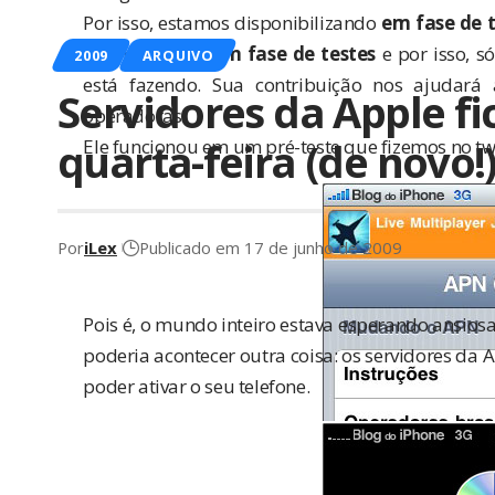
Por isso, estamos disponibilizando
em fase de t
veja bem: está
em fase de testes
e por isso, s
2009
ARQUIVO
está fazendo. Sua contribuição nos ajudará
Servidores da Apple fi
operadoras.
quarta-feira (de novo!
Ele funcionou em um pré-teste que fizemos no
tw
Por
iLex
Publicado em 17 de junho de 2009
Pois é, o mundo inteiro estava esperando ansio
poderia acontecer outra coisa: os servidores da 
poder ativar o seu telefone.