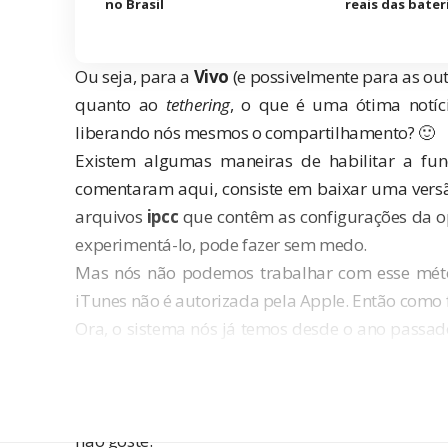
no Brasil
reais das bater
Ou seja, para a
Vivo
(e possivelmente para as ou
quanto ao
tethering
, o que é uma ótima notíc
liberando nós mesmos o compartilhamento? 🙂
Existem algumas maneiras de habilitar a fu
comentaram aqui, consiste em baixar uma versão
arquivos
ipcc
que contêm as configurações da op
experimentá-lo, pode fazer sem medo.
Mas nós não podemos trabalhar com esse métod
iTunes não é autorizada pela Apple. Então como 
Ora, o sistema nós já temos desde o ano passad
pela própria Apple para configurar apare
experiências e queremos a sua ajuda, caro le
compartilhamento de internet no seu iPhone 
não goste.