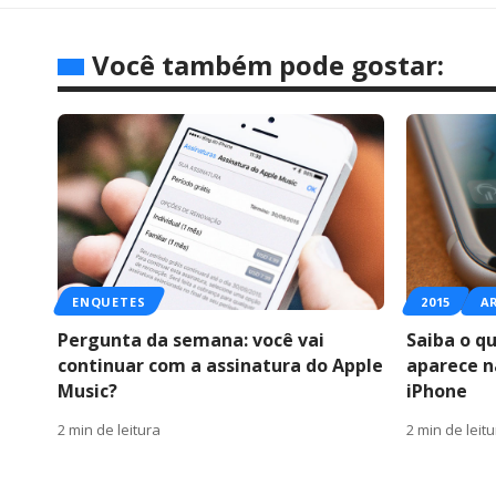
Você também pode gostar:
ENQUETES
2015
A
Pergunta da semana: você vai
Saiba o q
continuar com a assinatura do Apple
aparece n
Music?
iPhone
2 min de leitura
2 min de leit