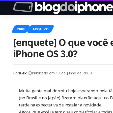
2009
ARQUIVO
[enquete] O que você 
iPhone OS 3.0?
Por
iLex
Publicado em 17 de junho de 2009
Muita gente mal dormiu hoje esperando pela t
(no Brasil e no Japão) fizeram plantão aqui no
tarde na expectativa de instalar a novidade.
Agora, que você já tem o seu copiar/colar e toda