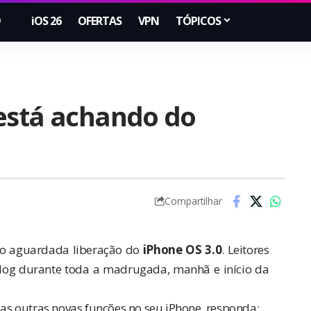
iOS 26
OFERTAS
VPN
TÓPICOS
está achando do
Compartilhar
ão aguardada liberação do
iPhone OS 3.0
. Leitores
 Blog durante toda a madrugada, manhã e início da
s as outras novas funções no seu iPhone, responda: