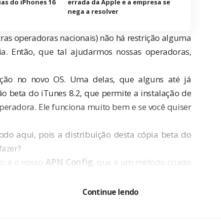
ias do iPhones 16
errada da Apple e a empresa se
nega a resolver
tras operadoras nacionais) não há restrição alguma
ia. Então, que tal ajudarmos nossas operadoras,
nção no novo OS. Uma delas, que alguns até já
 beta do iTunes 8.2, que permite a instalação de
eradora. Ele funciona muito bem e se você quiser
o aqui, pois a distribuição desta cópia beta do
fazer?
o: é o nosso
APN Config
, que é um método criado
lhos nas empresas. Estamos fazendo algumas
itor, para descobrir uma maneira de habilitar o
Continue lendo
sem nenhum
jailbreak
e nem fazer nada que a Apple