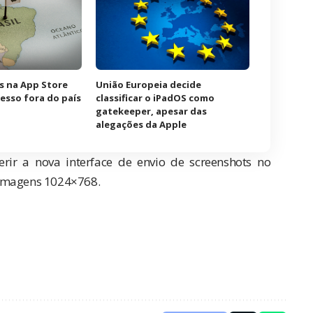
os na App Store
União Europeia decide
esso fora do país
classificar o iPadOS como
gatekeeper, apesar das
alegações da Apple
rir a nova interface de envio de screenshots no
 imagens 1024×768.