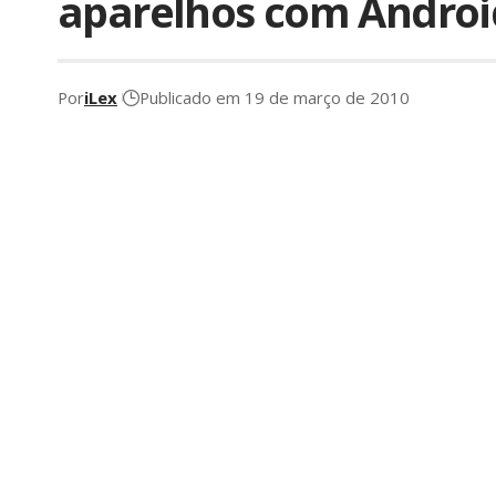
aparelhos com Androi
Por
iLex
Publicado em 19 de março de 2010
Permitam-me fazer uma breve nota sobre um fa