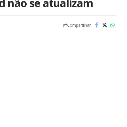
d não se atualizam
Compartilhar
to que acabei de me dar conta ao ler uma
notícia