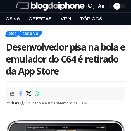
Aa
iOS 26
OFERTAS
VPN
TÓPICOS
2009
ARQUIVO
Desenvolvedor pisa na bola e
emulador do C64 é retirado
da App Store
Por
iLex
Publicado em 8 de setembro de 2009