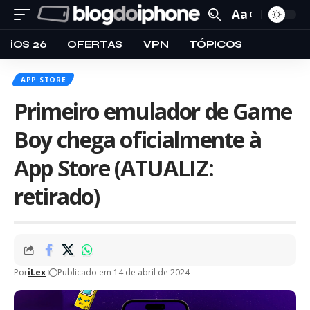
Aa
iOS 26
OFERTAS
VPN
TÓPICOS
APP STORE
Primeiro emulador de Game
Boy chega oficialmente à
App Store (ATUALIZ:
retirado)
Por
iLex
Publicado em 14 de abril de 2024