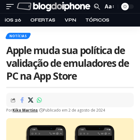
Aa
iOS 26
OFERTAS
VPN
TÓPICOS
NOTÍCIAS
Apple muda sua política de
validação de emuladores de
PC na App Store
Por
Kiko Martins
Publicado em 2 de agosto de 2024