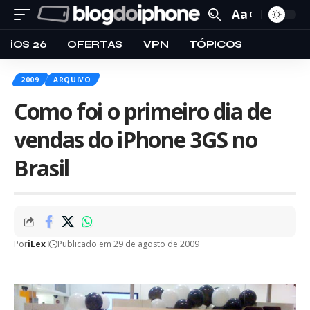
Aa
iOS 26
OFERTAS
VPN
TÓPICOS
2009
ARQUIVO
Como foi o primeiro dia de
vendas do iPhone 3GS no
Brasil
Por
iLex
Publicado em 29 de agosto de 2009