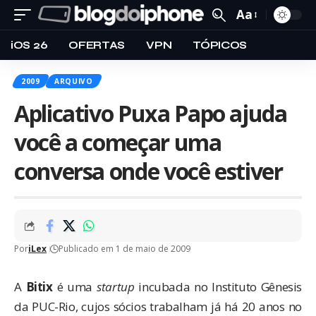
Aa
iOS 26
OFERTAS
VPN
TÓPICOS
2009
ARQUIVO
Aplicativo Puxa Papo ajuda
você a começar uma
conversa onde você estiver
Por
iLex
Publicado em 1 de maio de 2009
A
Bitix
é uma
startup
incubada no Instituto Gênesis
da PUC-Rio, cujos sócios trabalham já há 20 anos no