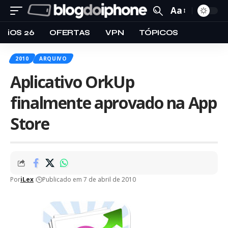
Aa
iOS 26
OFERTAS
VPN
TÓPICOS
2010
ARQUIVO
Aplicativo OrkUp
finalmente aprovado na App
Store
Por
iLex
Publicado em 7 de abril de 2010