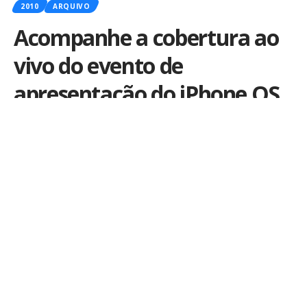
2010
ARQUIVO
Acompanhe a cobertura ao
vivo do evento de
apresentação do iPhone OS
4 aqui no Blog
Por
iLex
Publicado em 7 de abril de 2010
Finalmente saberemos como será a tão aguardada
atualização do iPhone OS. Quais serão as novidades?
Para quando? Será compatível com os modelos
antigos?