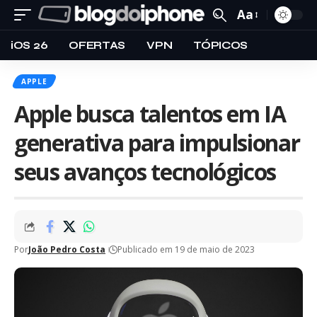
Aa
iOS 26
OFERTAS
VPN
TÓPICOS
APPLE
Apple busca talentos em IA
generativa para impulsionar
seus avanços tecnológicos
Por
João Pedro Costa
Publicado em 19 de maio de 2023