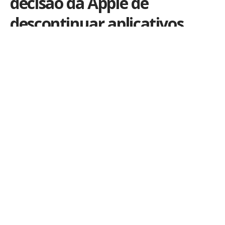
decisão da Apple de
descontinuar aplicativos
PWA em iPhones na Europa
Por
iLex
Publicado em 26 de fevereiro de 2024