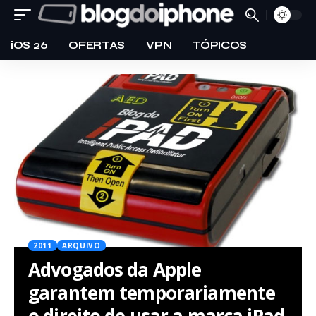
iOS 26
OFERTAS
VPN
TÓPICOS
2011
ARQUIVO
Advogados da Apple
garantem temporariamente
o direito de usar a marca iPad