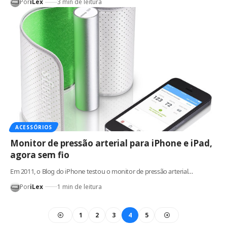
Por
iLex
3 min de leitura
ACESSÓRIOS
Monitor de pressão arterial para iPhone e iPad,
agora sem fio
Em 2011, o Blog do iPhone testou o monitor de pressão arterial…
Por
iLex
1 min de leitura
1
2
3
4
5