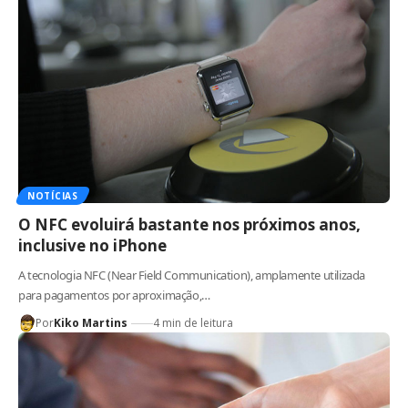
NOTÍCIAS
O NFC evoluirá bastante nos próximos anos,
inclusive no iPhone
A tecnologia NFC (Near Field Communication), amplamente utilizada
para pagamentos por aproximação,…
Por
Kiko Martins
4 min de leitura