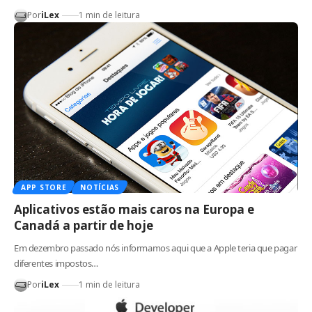
Por
iLex
1 min de leitura
APP STORE
NOTÍCIAS
Aplicativos estão mais caros na Europa e
Canadá a partir de hoje
Em dezembro passado nós informamos aqui que a Apple teria que pagar
diferentes impostos…
Por
iLex
1 min de leitura