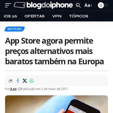
Aa
iOS 26
OFERTAS
VPN
TÓPICOS
NOTÍCIAS
App Store agora permite
preços alternativos mais
baratos também na Europa
Por
iLex
Publicado em 2 de maio de 2017