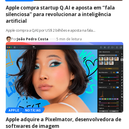
Apple compra startup Q.AI e aposta em “fala
silenciosa” para revolucionar a inteligência
artificial
Apple compra a Q.AI por US$ 2 bilhões e aposta na fala…
Por
João Pedro Costa
5 min de leitura
APPLE
NOTÍCIAS
Apple adquire a Pixelmator, desenvolvedora de
softwares de imagem