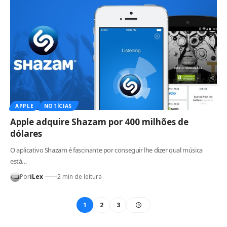
APPLE
NOTÍCIAS
Apple adquire Shazam por 400 milhões de
dólares
O aplicativo Shazam é fascinante por conseguir lhe dizer qual música
está…
Por
iLex
2 min de leitura
1
2
3