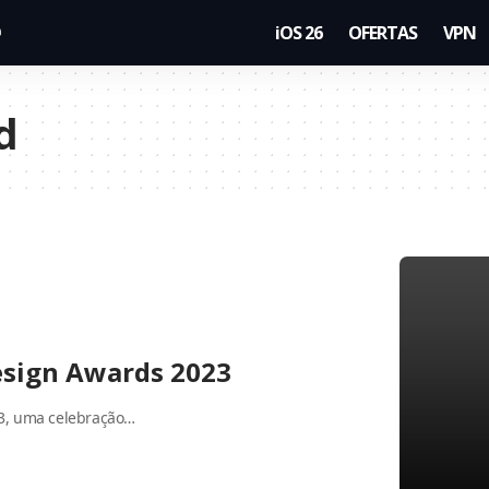
iOS 26
OFERTAS
VPN
d
esign Awards 2023
3, uma celebração…