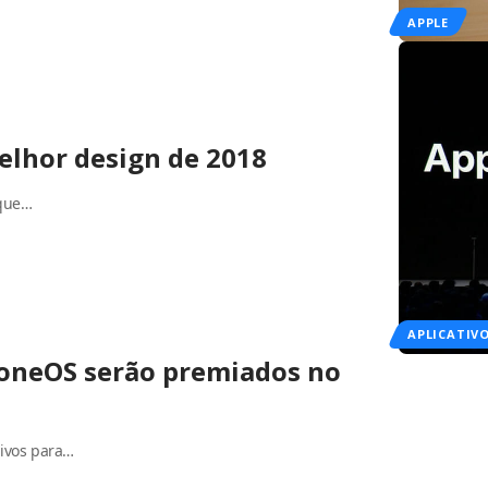
APPLE
elhor design de 2018
 que…
APLICATIV
honeOS serão premiados no
tivos para…