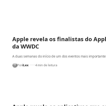
Apple revela os finalistas do Ap
da WWDC
A duas semanas do início de um dos eventos mais important
Por
iLex
4 min de leitura