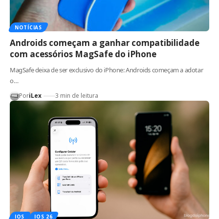
NOTÍCIAS
Androids começam a ganhar compatibilidade
com acessórios MagSafe do iPhone
MagSafe deixa de ser exclusivo do iPhone: Androids começam a adotar
o…
Por
iLex
3 min de leitura
IOS
IOS 26