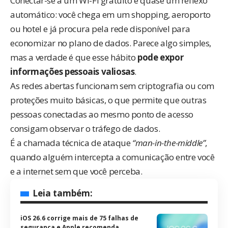
Conectar-se a um Wi-Fi gratuito é quase um reflexo
automático: você chega em um shopping, aeroporto
ou hotel e já procura pela rede disponível para
economizar no plano de dados. Parece algo simples,
mas a verdade é que esse hábito
pode expor
informações pessoais valiosas
.
As redes abertas funcionam sem criptografia ou com
proteções muito básicas, o que permite que outras
pessoas conectadas ao mesmo ponto de acesso
consigam observar o tráfego de dados.
É a chamada técnica de ataque
“man-in-the-middle”
,
quando alguém intercepta a comunicação entre você
e a internet sem que você perceba.
Leia também:
iOS 26.6 corrige mais de 75 falhas de
segurança e Apple recomenda