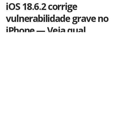
iOS 18.6.2 corrige
vulnerabilidade grave no
iPhone — Veja qual
Atualização emergencial protege iPhones contra
ataque silencioso que explorava imagens maliciosas
para instalar spyware.
Por
iLex
Publicado em 20 de agosto de 2025