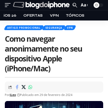
Aa
iOS 26
OFERTAS
VPN
TÓPICOS
ARTIGO PROMOCIONAL
SEGURANÇA
VPN
Como navegar
anonimamente no seu
dispositivo Apple
(iPhone/Mac)
Por
iLex
Publicado em 29 de fevereiro de 2024