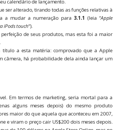
 seu calendário de lançamento.
 ser alterado, tirando todas as funções relativas à
hia a mudar a numeração para
3.1.1
(leia “
Apple
ra iPods touch
“).
perfeição de seus produtos, mas esta foi a maior
.
título a esta matéria: comprovado que a Apple
m câmera, há probabilidade dela ainda lançar um
el. Em termos de marketing, seria mortal para a
enas alguns meses depois) do mesmo produto
ores maior do que aquela que aconteceu em 2007,
e e viram o preço cair US$200 dois meses depois.
us de 100 dólares na Apple Store Online, mas no