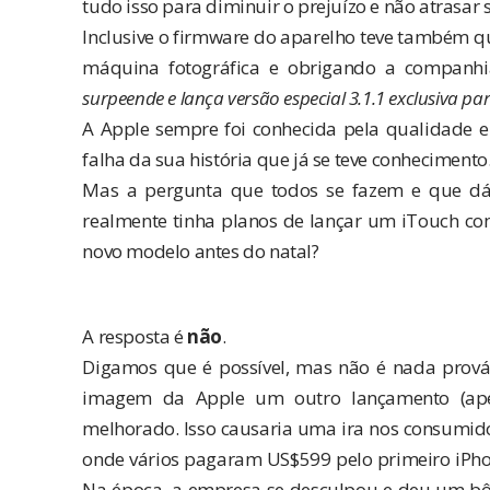
tudo isso para diminuir o prejuízo e não atrasar
Inclusive o firmware do aparelho teve também que
máquina fotográfica e obrigando a compan
surpeende e lança versão especial 3.1.1 exclusiva pa
A Apple sempre foi conhecida pela qualidade e 
falha da sua história que já se teve conhecimento
Mas a pergunta que todos se fazem e que dá 
realmente tinha planos de lançar um iTouch co
novo modelo antes do natal?
A resposta é
não
.
Digamos que é possível, mas não é nada prováv
imagem da Apple um outro lançamento (ap
melhorado. Isso causaria uma ira nos consumid
onde vários pagaram US$599 pelo primeiro iPhon
Na época, a empresa se desculpou e deu um bôn