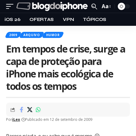
Aa
iOS 26
OFERTAS
VPN
TÓPICOS
2009
ARQUIVO
HUMOR
Em tempos de crise, surge a
capa de proteção para
iPhone mais ecológica de
todos os tempos
Por
iLex
Publicado em 12 de setembro de 2009
Parece piada, e eu acho que é mesmo. 😛