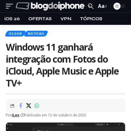
Aa
iOS 26
OFERTAS
VPN
TÓPICOS
ICLOUD
NOTÍCIAS
Windows 11 ganhará
integração com Fotos do
iCloud, Apple Music e Apple
TV+
Por
iLex
Publicado em 12 de outubro de 2022