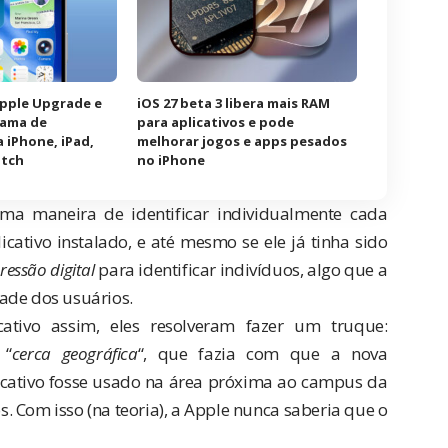
Apple Upgrade e
iOS 27 beta 3 libera mais RAM
rama de
para aplicativos e pode
 iPhone, iPad,
melhorar jogos e apps pesados
atch
no iPhone
ma maneira de identificar individualmente cada
icativo instalado, e até mesmo se ele já tinha sido
ressão digital
para identificar indivíduos, algo que a
ade dos usuários.
tivo assim, eles resolveram fazer um truque:
 “
cerca geográfica
“, que fazia com que a nova
cativo fosse usado na área próxima ao campus da
 Com isso (na teoria), a Apple nunca saberia que o