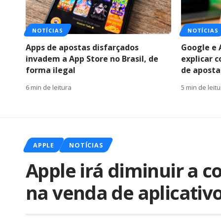
NOTÍCIAS
NOTÍCIAS
Apps de apostas disfarçados
Google e 
invadem a App Store no Brasil, de
explicar 
forma ilegal
de apostas
6 min de leitura
5 min de leit
APPLE
NOTÍCIAS
Apple irá diminuir a c
na venda de aplicativ