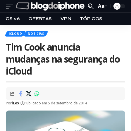
Aa
iOS 26
OFERTAS
VPN
TÓPICOS
ICLOUD
NOTÍCIAS
Tim Cook anuncia
mudanças na segurança do
iCloud
Por
iLex
Publicado em 5 de setembro de 2014