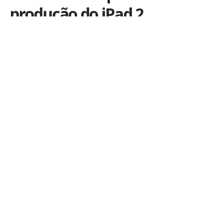
produção do iPad 2
Por
iLex
Publicado em 19 de abril de 2011