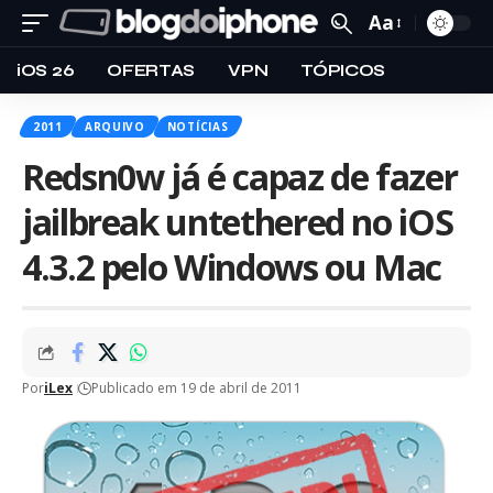
Aa
iOS 26
OFERTAS
VPN
TÓPICOS
2011
ARQUIVO
NOTÍCIAS
Redsn0w já é capaz de fazer
jailbreak untethered no iOS
4.3.2 pelo Windows ou Mac
Por
iLex
Publicado em 19 de abril de 2011