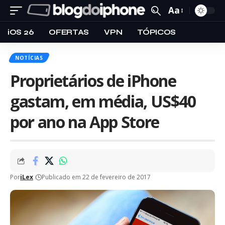
Aa
iOS 26
OFERTAS
VPN
TÓPICOS
NOTÍCIAS
Proprietários de iPhone
gastam, em média, US$40
por ano na App Store
Por
iLex
Publicado em 22 de fevereiro de 2017