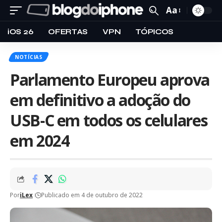
Aa
iOS 26
OFERTAS
VPN
TÓPICOS
NOTÍCIAS
Parlamento Europeu aprova
em definitivo a adoção do
USB-C em todos os celulares
em 2024
Por
iLex
Publicado em 4 de outubro de 2022