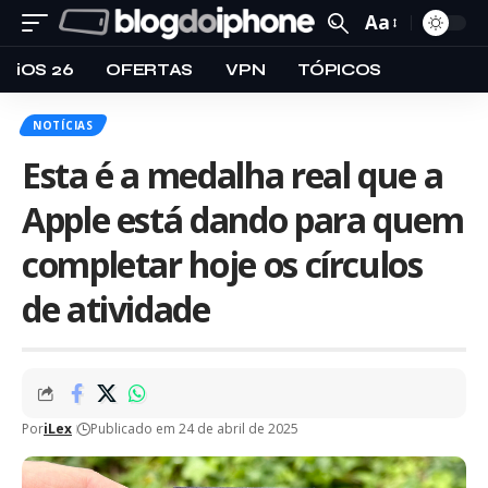
Aa
iOS 26
OFERTAS
VPN
TÓPICOS
NOTÍCIAS
Esta é a medalha real que a
Apple está dando para quem
completar hoje os círculos
de atividade
Por
iLex
Publicado em 24 de abril de 2025