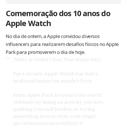
Comemoração dos 10 anos do
Apple Watch
No dia de ontem, a Apple convidou diversos
influencers para realizarem desafios físicos no Apple
Park para promoverem o dia de hoje.
Today is Global Close Your Rings Day!
For a decade, Apple Watch has had a
profound impact on people’s lives.
From Apple Park to around the world:
celebrate by doing an activity you love,
pushing yourself further, or trying
something new to close your rings!
pic.twitter.com/m1w9jShQVX