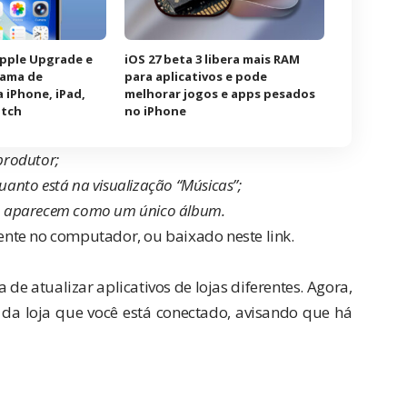
Apple Upgrade e
iOS 27 beta 3 libera mais RAM
rama de
para aplicativos e pode
 iPhone, iPad,
melhorar jogos e apps pesados
atch
no iPhone
produtor;
anto está na visualização “Músicas”;
co aparecem como um único álbum.
mente no computador, ou baixado
neste link
.
e atualizar aplicativos de lojas diferentes. Agora,
 da loja que você está conectado, avisando que há