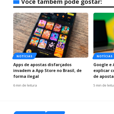
Você também pode gostar:
NOTÍCIAS
NOTÍCIAS
Apps de apostas disfarçados
Google e 
invadem a App Store no Brasil, de
explicar 
forma ilegal
de apostas
6 min de leitura
5 min de leit