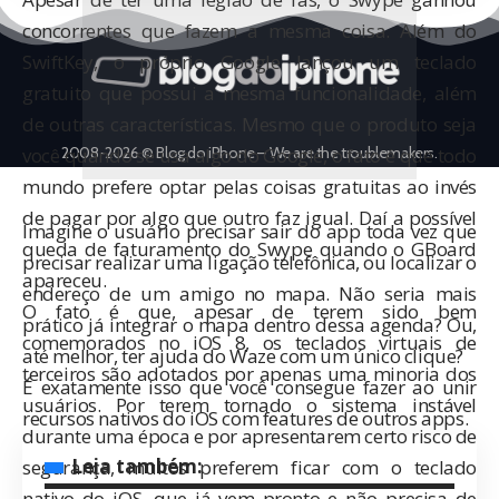
concorrentes que fazem a mesma coisa. Além do
SwiftKey
, o próprio Google lançou um
teclado
gratuito
que possui a mesma funcionalidade, além
de outras características. Mesmo que o produto seja
você quando se usa algo do Google, o fato é que todo
2008-2026 © Blog do iPhone – We are the troublemakers.
mundo prefere optar pelas coisas gratuitas ao invés
de pagar por algo que outro faz igual. Daí a possível
Imagine o usuário precisar sair do app toda vez que
queda de faturamento do Swype quando o GBoard
precisar realizar uma ligação telefônica, ou localizar o
apareceu.
endereço de um amigo no mapa. Não seria mais
O fato é que, apesar de terem sido bem
prático já integrar o mapa dentro dessa agenda? Ou,
comemorados no iOS 8, os teclados virtuais de
até melhor, ter ajuda do Waze com um único clique?
terceiros são adotados por apenas uma minoria dos
É exatamente isso que você consegue fazer ao unir
usuários. Por terem tornado o sistema instável
recursos nativos do iOS com features de outros apps.
durante uma época e por apresentarem certo risco de
Leia também:
segurança, muitos preferem ficar com o teclado
nativo do iOS, que já vem pronto e não precisa de