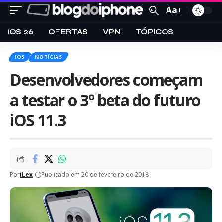
Aa
iOS 26
OFERTAS
VPN
TÓPICOS
IOS
NOTÍCIAS
Desenvolvedores começam
a testar o 3º beta do futuro
iOS 11.3
Por
iLex
Publicado em 20 de fevereiro de 2018