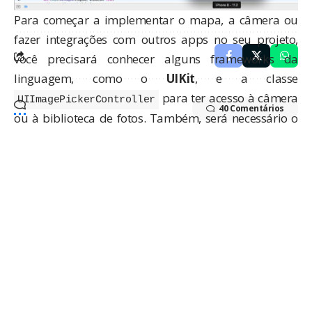
SOBRE:
TECLADO
Para começar a implementar o mapa, a câmera ou
fazer integrações com outros apps no seu projeto,
você precisará conhecer alguns frameworks da
linguagem, como o
UIKit
, e a classe
para ter acesso à câmera
UIImagePickerController
40 Comentários
ou à biblioteca de fotos. Também, será necessário o
uso do
MapKit
para trabalhar com localização e
coordenadas geográficas.
Agora, falta só a opção de mandar uma
mensagem para o amigo, falando que você
chegará em breve!
Até isso dá para fazer! Para essa função, vamos
utilizar o framework
. Com ele, temos
MessageUI
acesso à classe
,
MFMessageComposeViewController
na qual chamamos o
componente de mensagem