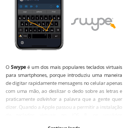
O
Swype
é um dos mais populares teclados virtuais
para smartphones, porque introduziu uma maneira
de digitar rapidamente mensagens no celular apenas
com uma mão, ao deslizar o dedo sobre as letras e
praticamente
adivinhar
a palavra que a gente quer
dizer. Quando a Apple
passou a permitir a instalação
de teclados virtuais no iOS 8
, os usuários
comemoraram muito principalmente por causa do