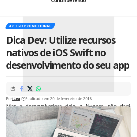
Continue lendo
Swype.
ARTIGO PROMOCIONAL
Dica Dev: Utilize recursos
nativos de iOS Swift no
desenvolvimento do seu app
Por
iLex
Publicado em 20 de fevereiro de 2018
Mas a desenvolvedora dele, a Nuance, não dará
continuidade ao projeto. Ela declarou esta semana
que irá focar em Inteligência Artificial para o mundo
corporativo.