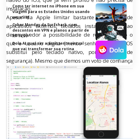
Como ter internet no iPhone em sua
instalação.
viagem para os Estados Unidos usando
Apesar da Apple limitar bastante a atuação de
um eSIM
Cyber Monday da Surfshark, com
aplicativos externos, teclados instaláveis dão ao
descontos em VPN e planos a partir de
desenvolvedor a possibilidade de registrar tudo o
R$ 10,99
que o usuário digita (menos senhas, pois o iOS
Dola AI quer ser a assistente virtual
que vai transformar sua rotina
substitui pelo teclado nativo, por questões de
segurança). Mesmo que demos um voto de confiança
para algumas empresas conhecidas, há casos de
vazamentos de informações, como
já aconteceu com
a SwiftKey
.
E você, tem eu seu iPhone ou iPad algum teclado
instalado?