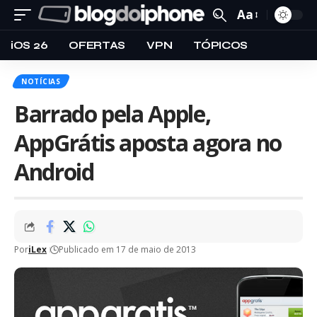
Aa
iOS 26
OFERTAS
VPN
TÓPICOS
NOTÍCIAS
Barrado pela Apple,
AppGrátis aposta agora no
Android
Por
iLex
Publicado em 17 de maio de 2013