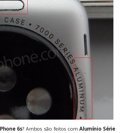
iPhone 6s
? Ambos são feitos com
Alumínio Série