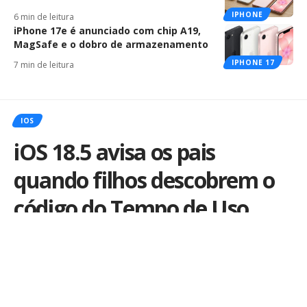
IPHONE
6 min de leitura
iPhone 17e é anunciado com chip A19,
MagSafe e o dobro de armazenamento
IPHONE 17
7 min de leitura
IOS
iOS 18.5 avisa os pais
quando filhos descobrem o
código do Tempo de Uso
Por
João Pedro Costa
Publicado em 7 de maio de 2025