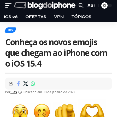
Aa
iOS 26
OFERTAS
VPN
TÓPICOS
IOS
Conheça os novos emojis
que chegam ao iPhone com
o iOS 15.4
Por
iLex
Publicado em 30 de janeiro de 2022