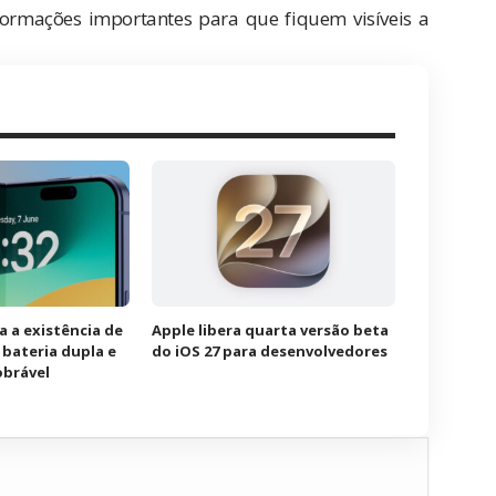
nformações importantes para que fiquem visíveis a
a a existência de
Apple libera quarta versão beta
bateria dupla e
do iOS 27 para desenvolvedores
obrável