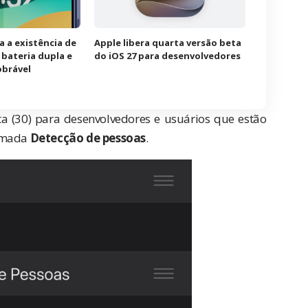
a a existência de
Apple libera quarta versão beta
bateria dupla e
do iOS 27 para desenvolvedores
obrável
ta (30) para desenvolvedores e usuários que estão
hamada
Detecção de pessoas
.