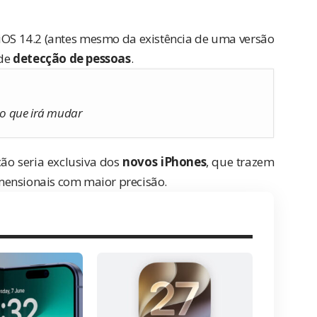
iOS 14.2
(antes mesmo da existência de uma versão
 de
detecção de pessoas
.
a o que irá mudar
ão seria exclusiva dos
novos iPhones
, que trazem
mensionais com maior precisão.