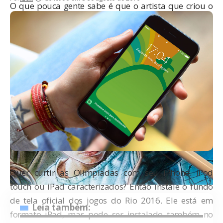
O que pouca gente sabe é que o artista que criou o
poster da série o fez todo no
iPad Pro
, usando o
Apple
Pencil
.
Quer curtir as Olimpíadas com seu iPhone, iPod
touch ou iPad caracterizados? Então instale o fundo
de tela oficial dos jogos do Rio 2016. Ele está em
Leia também:
formato iPad, mas pode ser instalado também no