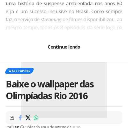
uma história de suspense ambientada nos anos 80
e já é um sucesso inclusive no Brasil. Como sempre
faz, o serviço de
streaming
de filmes disponibilizou, ao
mesmo tempo, todos os 8 episódios da série logo no
lançamento.
Continue lendo
WALLPAPERS
Baixe o wallpaper das
Olimpíadas Rio 2016
Por
iLex
Publicado em 8 de agosto de 2016