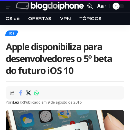
Aa
iOS 26
OFERTAS
VPN
TÓPICOS
IOS
Apple disponibiliza para
desenvolvedores o 5º beta
do futuro iOS 10
Por
iLex
Publicado em 9 de agosto de 2016