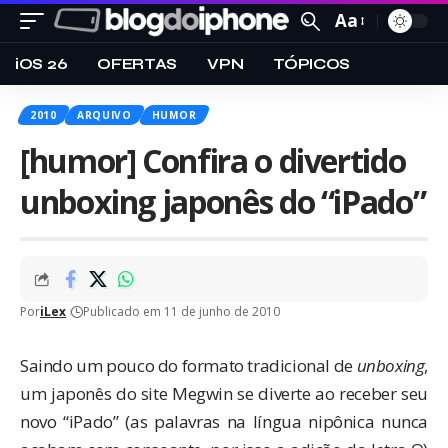
Aa
iOS 26
OFERTAS
VPN
TÓPICOS
2010
ARQUIVO
HUMOR
[humor] Confira o divertido
unboxing japonês do “iPado”
Por
iLex
Publicado em 11 de junho de 2010
Saindo um pouco do formato tradicional de
unboxing
,
um japonês do site
Megwin
se diverte ao receber seu
novo “iPado” (as palavras na língua nipônica nunca