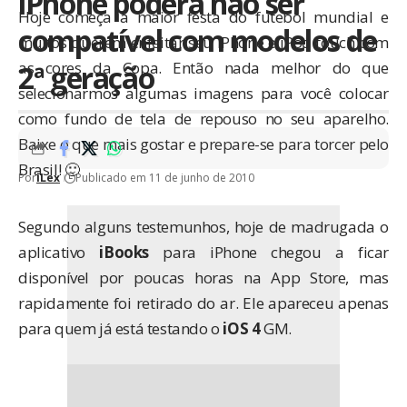
iPhone poderá não ser
Hoje começa a maior festa do futebol mundial e
compatível com modelos de
muitos querem enfeitar seu iPhone e iPod touch com
as cores da Copa. Então nada melhor do que
2ª geração
selecionarmos algumas imagens para você colocar
como fundo de tela de repouso no seu aparelho.
Baixe o que mais gostar e prepare-se para torcer pelo
Brasil! 🙂
Por
iLex
Publicado em 11 de junho de 2010
Segundo alguns testemunhos, hoje de madrugada o
aplicativo
iBooks
para iPhone chegou a ficar
disponível por poucas horas na App Store, mas
rapidamente foi retirado do ar. Ele apareceu apenas
para quem já está testando o
iOS 4
GM.