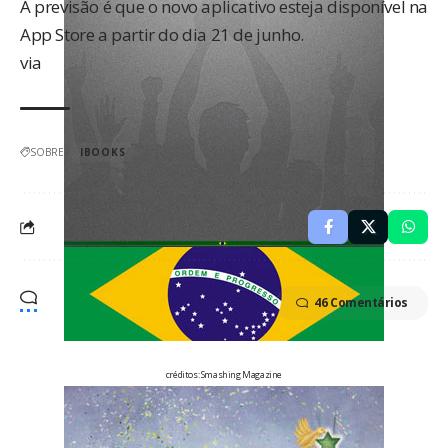
A previsão é que o novo aplicativo esteja disponível na
App Store a partir do dia 21 de junho.
via
SOBRE:
IBOOKS
46 Comentários
créditos:
Smashing Magazine