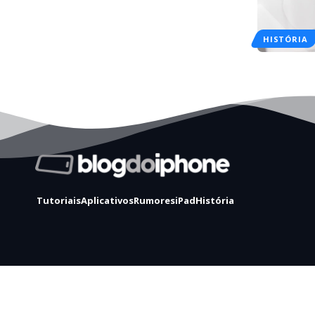
HISTÓRIA
Tutoriais
Aplicativos
Rumores
iPad
História