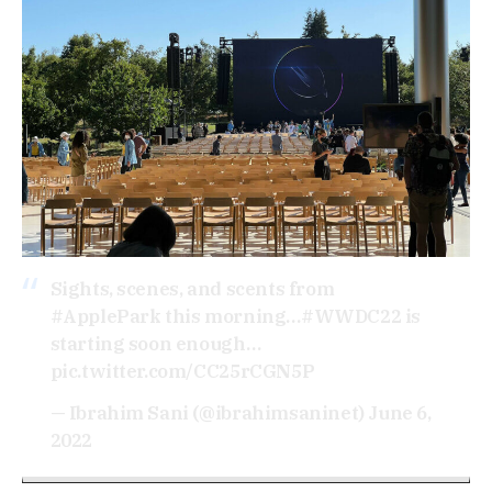
Sights, scenes, and scents from
#ApplePark
this morning…
#WWDC22
is
starting soon enough…
pic.twitter.com/CC25rCGN5P
— Ibrahim Sani (@ibrahimsaninet)
June 6,
2022